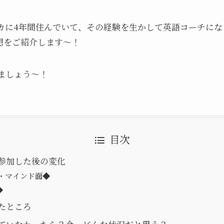
カに4年間住んでいて、その経験を生かして英語コーチにな
想をご紹介します〜！
ましょう〜！
目次
参加した後の変化
・マインド面◆
◆
ったところ