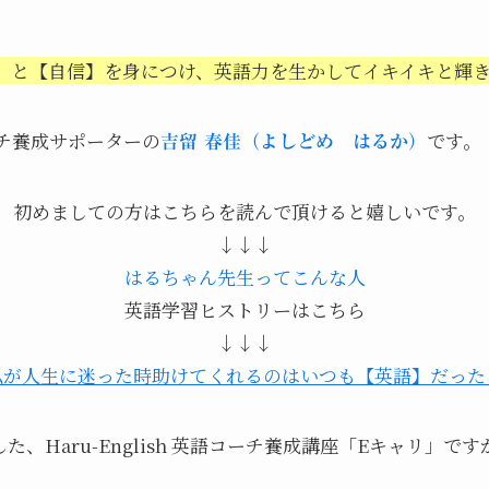
】と【自信】を身につけ、英語力を生かしてイキイキと輝
チ養成サポーターの
です。
吉留 春佳（よしどめ はるか）
初めましての方はこちらを読んで頂けると嬉しいです。
↓↓↓
はるちゃん先生ってこんな人
英語学習ヒストリーはこちら
↓↓↓
私が人生に迷った時助けてくれるのはいつも【英語】だった
トした、Haru-English 英語コーチ養成講座「Eキャリ」